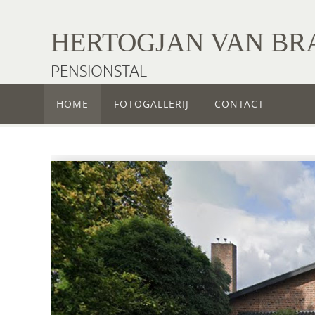
Ga
naar
HERTOGJAN VAN BR
de
PENSIONSTAL
inhoud
Ga
HOME
FOTOGALLERIJ
CONTACT
naar
de
inhoud